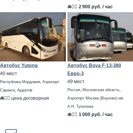
🚘👨‍✈
2 900 руб. / час
Автобус Yutong
Автобус Bova F-13-380
40 мест
Евро-3
,
49 мест
Республика Мордовия
Аэропорт
,
,
,
Россия
Московская область
Саранск
Ардатов
🚘👨‍✈ цена договорная
Аэропорт Москва (Внуково) им.
А.Н. Туполева
🚘👨‍✈
1 000 руб. / час