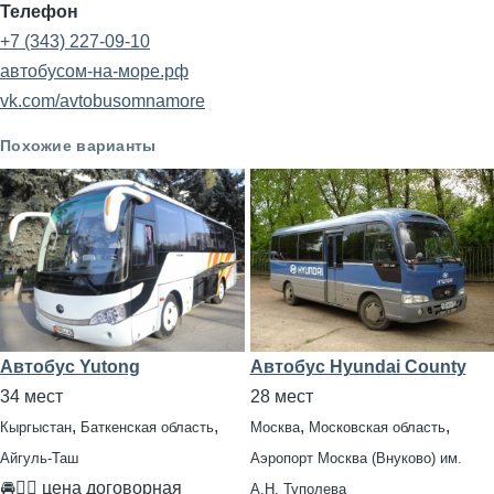
Телефон
+7 (343) 227-09-10
автобусом-на-море.рф
vk.com/avtobusomnamore
Похожие варианты
Автобус Yutong
Автобус Hyundai County
34 мест
28 мест
,
,
,
,
Кыргыстан
Баткенская область
Москва
Московская область
Айгуль-Таш
Аэропорт Москва (Внуково) им.
🚘👨‍✈ цена договорная
А.Н. Туполева