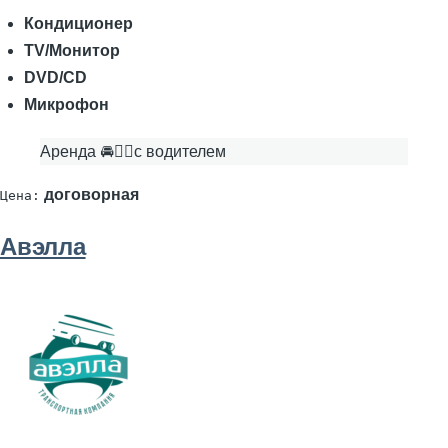
Кондиционер
TV/Монитор
DVD/CD
Микрофон
Аренда 🚘👨‍✈с водителем
договорная
Цена:
Авэлла