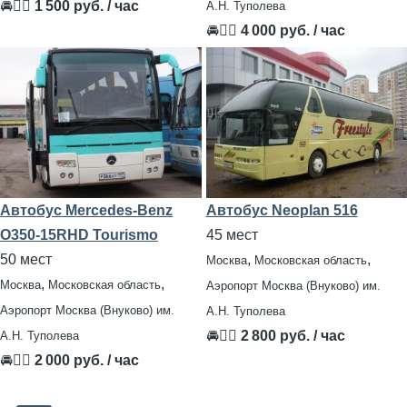
🚘👨‍✈
1 500 руб. / час
А.Н. Туполева
🚘👨‍✈
4 000 руб. / час
Автобус Mercedes-Benz
Автобус Neoplan 516
O350-15RHD Tourismo
45 мест
50 мест
,
,
Москва
Московская область
,
,
Москва
Московская область
Аэропорт Москва (Внуково) им.
Аэропорт Москва (Внуково) им.
А.Н. Туполева
🚘👨‍✈
2 800 руб. / час
А.Н. Туполева
🚘👨‍✈
2 000 руб. / час