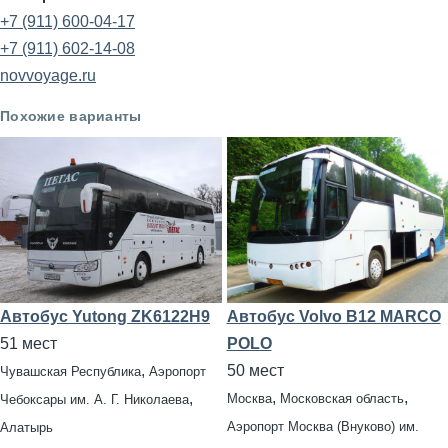
+7 (911) 600-04-17
+7 (911) 602-14-08
novvoyage.ru
Похожие варианты
Автобус Yutong ZK6122H9
Автобус Volvo B12 MARCO
51 мест
POLO
,
50 мест
Чувашская Республика
Аэропорт
,
,
,
Москва
Московская область
Чебоксары им. А. Г. Николаева
Аэропорт Москва (Внуково) им.
Алатырь