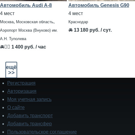
Автомобиль Audi А-8
Автомобиль Genesis G90
4 мест
4 мест
,
,
Москва
Московская область
Краснодар
🚘
13 180 руб. / сут.
Аэропорт Москва (Внуково) им.
А.Н. Туполева
🚘👨‍✈
1 400 руб. / час
ещё
>>
Регистрация
Подвал
Авторизация
Моя учетная запись
О сайте
Добавить транспорт
Добавить трансфер
Пользовательское соглашение