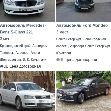
Автомобиль Mercedes-
Автомобиль Ford Mondeo
Benz S-Class 221
3 мест
3 мест
,
Санкт-Петербург
Ленинградская
,
,
Краснодарский край
Аэродром
область
Аэропорт Санкт-Петербург
,
Тихорецк
Аэропорт Анапа
(Пулково)
🚘👨‍✈ цена договорная
(Витязево) им. В. К. Коккинаки
🚘👨‍✈ цена договорная