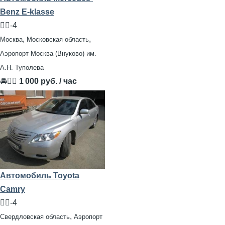
Benz E-klasse
🧍‍♂️-4
,
,
Москва
Московская область
Аэропорт Москва (Внуково) им.
А.Н. Туполева
🚘👨‍✈
1 000 руб. / час
Автомобиль Toyota
Camry
🧍‍♂️-4
,
Свердловская область
Аэропорт