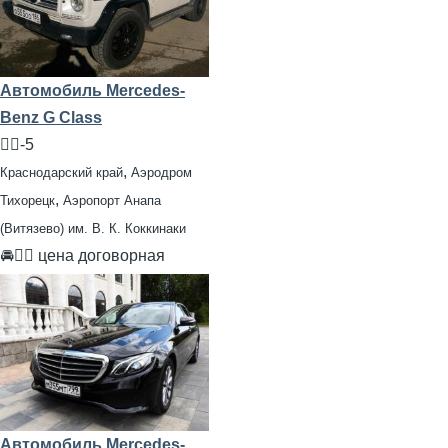
Автомобиль Mercedes-
Benz G Class
🧍‍♂️-5
,
Краснодарский край
Аэродром
,
Тихорецк
Аэропорт Анапа
(Витязево) им. В. К. Коккинаки
🚘👨‍✈ цена договорная
Автомобиль Mercedes-