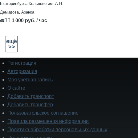
Екатеринбурга Кольцово им. А.Н.
,
Демидова
Азанка
🚘👨‍✈
1 000 руб. / час
ещё
>>
Регистрация
Подвал
Авторизация
Моя учетная запись
О сайте
Добавить транспорт
Добавить трансфер
Пользовательское соглашение
Правила размещения информации
Политика обработки персональных данных
Поддержать проект