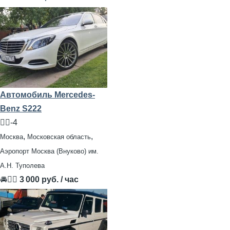
Автомобиль Mercedes-
Benz S222
🧍‍♂️-4
,
,
Москва
Московская область
Аэропорт Москва (Внуково) им.
А.Н. Туполева
🚘👨‍✈
3 000 руб. / час