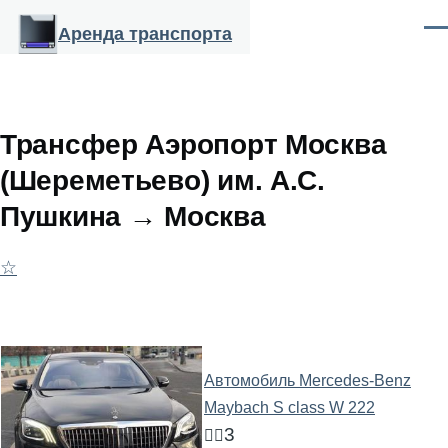
Перейти к основному содержанию
Аренда транспорта
Ме
Трансфер Аэропорт Москва
(Шереметьево) им. А.С.
Пушкина → Москва
☆
Автомобиль Mercedes-Benz
Maybach S class W 222
3
🧍‍♂️