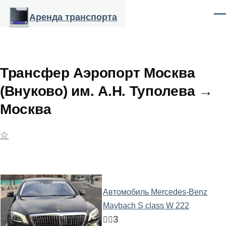
Перейти к основному содержанию
Аренда транспорта
Ме
Трансфер Аэропорт Москва
(Внуково) им. А.Н. Туполева →
Москва
☆
Автомобиль Mercedes-Benz
Maybach S class W 222
3
🧍‍♂️