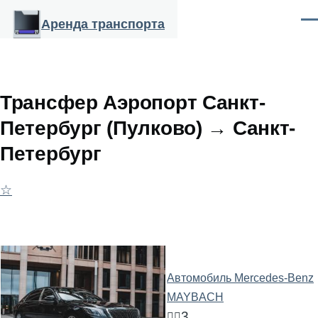
Перейти к основному содержанию
Аренда транспорта
Ме
Трансфер Аэропорт Санкт-
Петербург (Пулково) → Санкт-
Петербург
☆
Автомобиль Mercedes-Benz
MAYBACH
3
🧍‍♂️