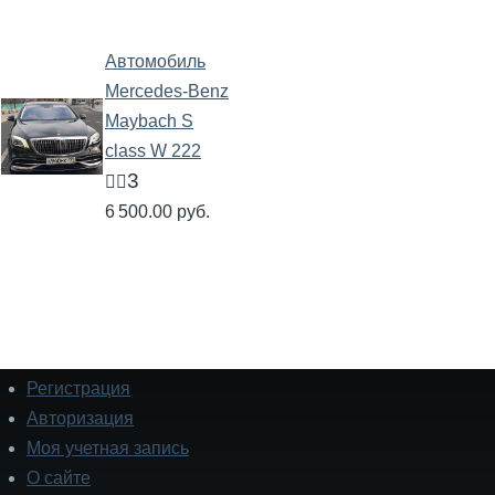
Автомобиль
Mercedes-Benz
Maybach S
class W 222
3
🧍‍♂️
6 500.00 руб.
Регистрация
Подвал
Авторизация
Моя учетная запись
О сайте