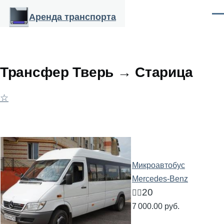
Перейти к основному содержанию
Аренда транспорта
Ме
Трансфер Тверь → Старица
☆
Микроавтобус
Mercedes-Benz
20
🧍‍♂️
7 000.00 руб.