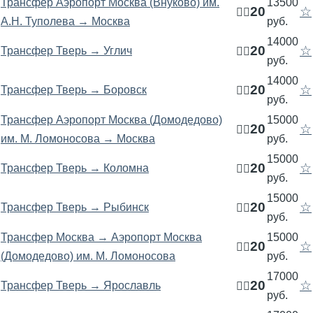
Трансфер Аэропорт Москва (Внуково) им.
13500
20
☆
🧍‍♂️
А.Н. Туполева → Москва
руб.
14000
20
☆
Трансфер Тверь → Углич
🧍‍♂️
руб.
14000
20
☆
Трансфер Тверь → Боровск
🧍‍♂️
руб.
Трансфер Аэропорт Москва (Домодедово)
15000
20
☆
🧍‍♂️
им. М. Ломоносова → Москва
руб.
15000
20
☆
Трансфер Тверь → Коломна
🧍‍♂️
руб.
15000
20
☆
Трансфер Тверь → Рыбинск
🧍‍♂️
руб.
Трансфер Москва → Аэропорт Москва
15000
20
☆
🧍‍♂️
(Домодедово) им. М. Ломоносова
руб.
17000
20
☆
Трансфер Тверь → Ярославль
🧍‍♂️
руб.