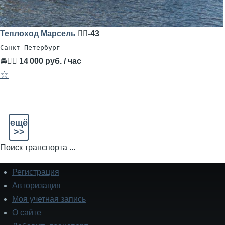
Теплоход Марсель
🧍‍♂️-43
Санкт-Петербург
🚘👨‍✈
14 000 руб. / час
☆
ещё
>>
Поиск транспорта ...
Регистрация
Подвал
Авторизация
Моя учетная запись
О сайте