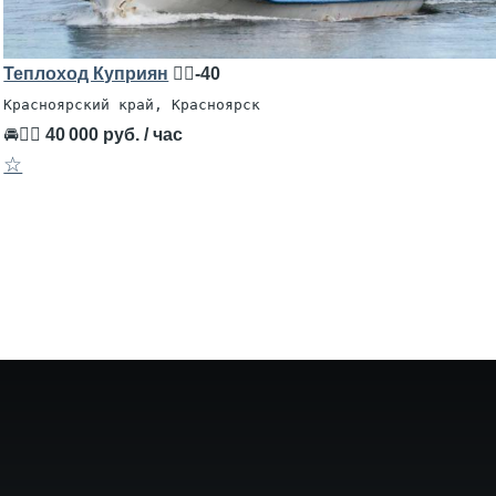
Теплоход Куприян
🧍‍♂️-40
Красноярский край, Красноярск
🚘👨‍✈
40 000 руб. / час
☆