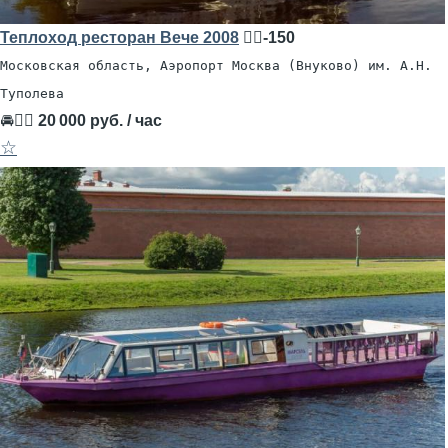
Теплоход ресторан Вече 2008
🧍‍♂️-150
Московская область, Аэропорт Москва (Внуково) им. А.Н.
Туполева
🚘👨‍✈
20 000 руб. / час
☆