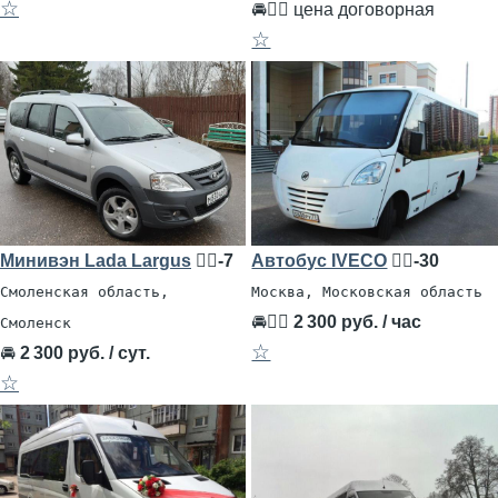
☆
🚘👨‍✈ цена договорная
☆
Минивэн Lada Largus
🧍‍♂️-7
Автобус IVECO
🧍‍♂️-30
Смоленская область,
Москва, Московская область
🚘👨‍✈
2 300 руб. / час
Смоленск
☆
🚘
2 300 руб. / сут.
☆