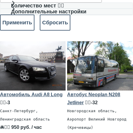
Количество мест 🧍‍♂️
Дополнительные настройки
Автомобиль Audi А8 Long
Автобус Neoplan N208
🧍‍♂️-3
Jetliner
🧍‍♂️-32
Санкт-Петербург,
Новгородская область,
Ленинградская область
Аэропорт Великий Новгород
🚘👨‍✈
950 руб. / час
(Кречевицы)