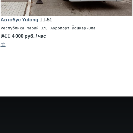
Автобус Yutong
🧍‍♂️-51
Республика Марий Эл, Аэропорт Йошкар-Ола
🚘👨‍✈
4 000 руб. / час
☆