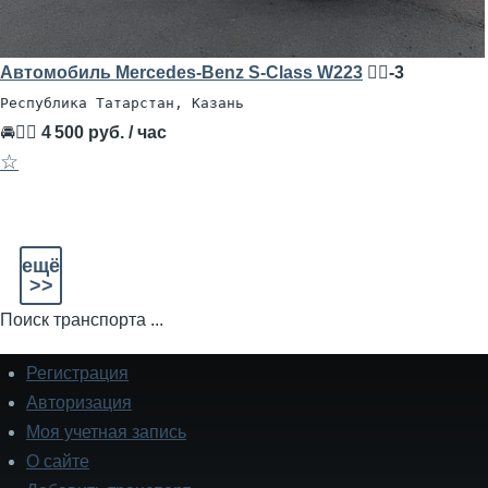
Автомобиль Mercedes-Benz S-Class W223
🧍‍♂️-3
Республика Татарстан, Казань
🚘👨‍✈
4 500 руб. / час
☆
ещё
>>
Поиск транспорта ...
Регистрация
Подвал
Авторизация
Моя учетная запись
О сайте