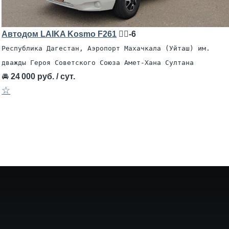
Автодом LAIKA Kosmo F261
🧍‍♂️-6
Республика Дагестан, Аэропорт Махачкала (Уйташ) им.
дважды Героя Советского Союза Амет-Хана Султана
🚘
24 000 руб. / сут.
☆