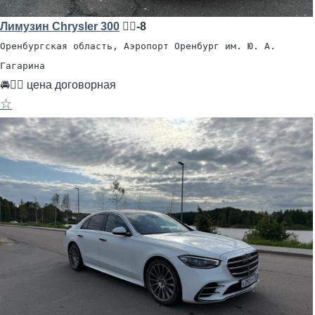
Лимузин Chrysler 300
🧍‍♂️-8
Оренбургская область, Аэропорт Оренбург им. Ю. А.
Гагарина
🚘👨‍✈ цена договорная
☆