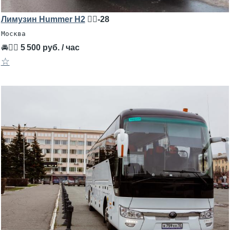
Лимузин Hummer H2
🧍‍♂️-28
Москва
🚘👨‍✈
5 500 руб. / час
☆