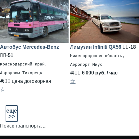
Автобус Mercedes-Benz
Лимузин Infiniti QX56
🧍‍♂️-18
🧍‍♂️-51
Нижегородская область,
Краснодарский край,
Аэропорт Миус
🚘👨‍✈
6 000 руб. / час
Аэродром Тихорецк
☆
🚘👨‍✈ цена договорная
☆
ещё
>>
Поиск транспорта ...