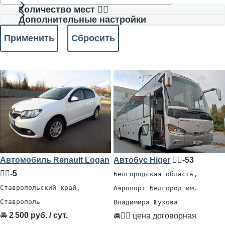
Количество мест 🧍‍♂️
Дополнительные настройки
Автомобиль Renault Logan
Автобус Higer
🧍‍♂️-53
🧍‍♂️-5
Белгородская область,
Ставропольский край,
Аэропорт Белгород им.
Ставрополь
Владимира Шухова
🚘
2 500 руб. / сут.
🚘👨‍✈ цена договорная