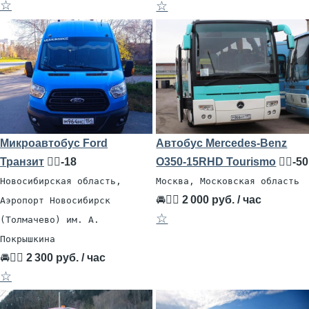
☆
☆
Микроавтобус Ford
Автобус Mercedes-Benz
Транзит
🧍‍♂️-18
O350-15RHD Tourismo
🧍‍♂️-50
Новосибирская область,
Москва, Московская область
🚘👨‍✈
2 000 руб. / час
Аэропорт Новосибирск
☆
(Толмачево) им. А.
Покрышкина
🚘👨‍✈
2 300 руб. / час
☆