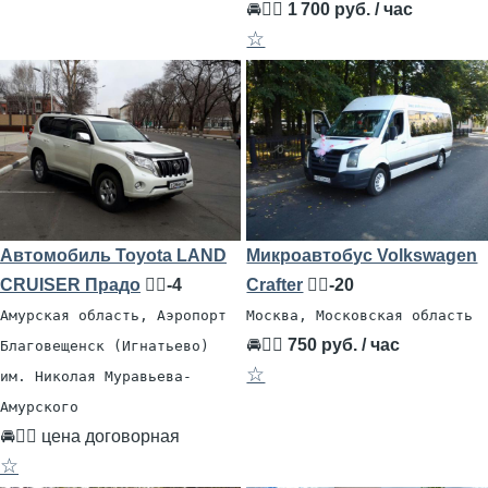
🚘👨‍✈
1 700 руб. / час
☆
Автомобиль Toyota LAND
Микроавтобус Volkswagen
CRUISER Прадо
🧍‍♂️-4
Crafter
🧍‍♂️-20
Амурская область, Аэропорт
Москва, Московская область
🚘👨‍✈
750 руб. / час
Благовещенск (Игнатьево)
☆
им. Николая Муравьева-
Амурского
🚘👨‍✈ цена договорная
☆