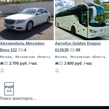
Автомобиль Mercedes-
Автобус Golden Dragon
Benz 222
🧍‍♂️-4
6139JR
🧍‍♂️-58
Москва, Московская область
Москва, Московская область
🚘👨‍✈
2 700 руб. / час
🚘👨‍✈
2 800 руб. / час
☆
☆
ещё
>>
Поиск транспорта ...