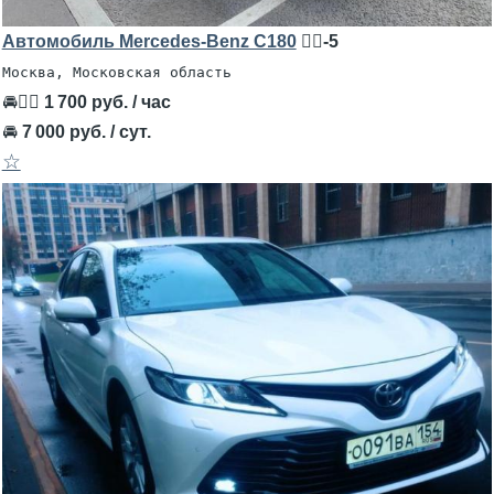
Автомобиль Mercedes-Benz C180
🧍‍♂️-5
Москва, Московская область
🚘👨‍✈
1 700 руб. / час
🚘
7 000 руб. / сут.
☆