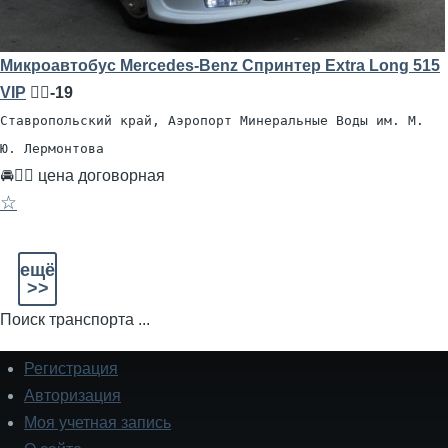
Микроавтобус Mercedes-Benz Спринтер Extra Long 515
VIP
🧍‍♂️-19
Ставропольский край, Аэропорт Минеральные Воды им. М.
Ю. Лермонтова
🚘👨‍✈ цена договорная
☆
ещё
>>
Поиск транспорта ...
Регистрация
Подвал
Авторизация
Моя учетная запись