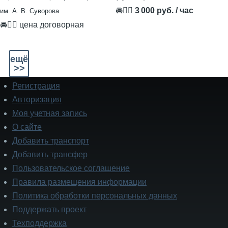
🚘👨‍✈
3 000 руб. / час
им. А. В. Суворова
🚘👨‍✈ цена договорная
ещё
>>
Регистрация
Подвал
Авторизация
Моя учетная запись
О сайте
Добавить транспорт
Добавить трансфер
Пользовательское соглашение
Правила размещения информации
Политика обработки персональных данных
Поддержать проект
Техподдержка