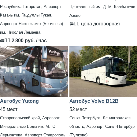
,
,
Республика Татарстан
Аэропорт
Центральный им. Д. М. Карбышева
,
Казань им. Габдуллы Тукая
Азово
🚘👨‍✈ цена договорная
Аэропорт Нижнекамск (Бегишево)
им. Николая Лемаева
🚘👨‍✈
2 800 руб. / час
Автобус Yutong
Автобус Volvo B12B
45 мест
52 мест
,
,
Ставропольский край
Аэропорт
Санкт-Петербург
Ленинградская
,
Минеральные Воды им. М. Ю.
область
Аэропорт Санкт-Петербург
,
Лермонтова
Аэропорт Ставрополь
(Пулково)