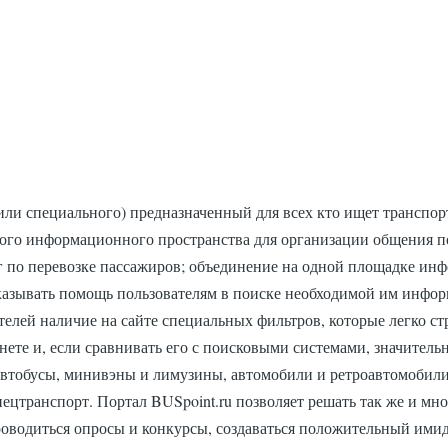
ли специального) предназначенный для всех кто ищет транспорт 
того информационного пространства для организации общения п
г по перевозке пассажиров; объединение на одной площадке ин
оказывать помощь пользователям в поиске необходимой им инфор
телей наличие на сайте специальных фильтров, которые легко
ете и, если сравнивать его с поисковыми системами, значитель
автобусы, минивэны и лимузины, автомобили и ретроавтомобили,
пецтранспорт. Портал BUSpoint.ru позволяет решать так же и мно
 проводиться опросы и конкурсы, создаваться положительный и