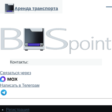
Перейти к основному содержанию
Аренда транспорта
Ме
Контакты:
Связаться через
Написать в Телеграм
Регистрация
Подвал