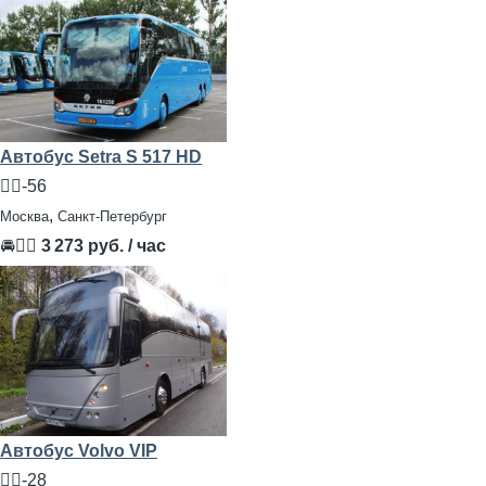
Автобус Setra S 517 HD
🧍‍♂️-56
,
Москва
Санкт-Петербург
🚘👨‍✈
3 273 руб. / час
Автобус Volvo VIP
🧍‍♂️-28