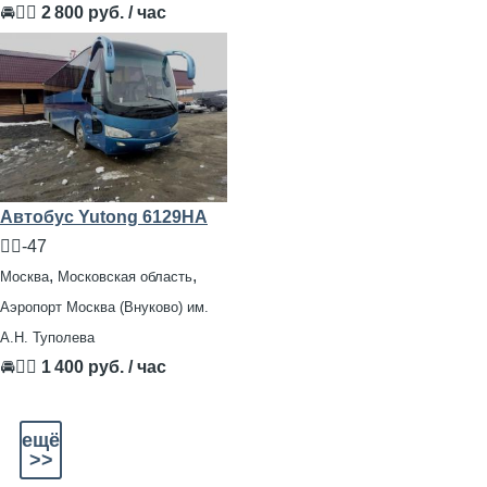
🚘👨‍✈
2 800 руб. / час
Автобус Yutong 6129HA
🧍‍♂️-47
,
,
Москва
Московская область
Аэропорт Москва (Внуково) им.
А.Н. Туполева
🚘👨‍✈
1 400 руб. / час
ещё
>>