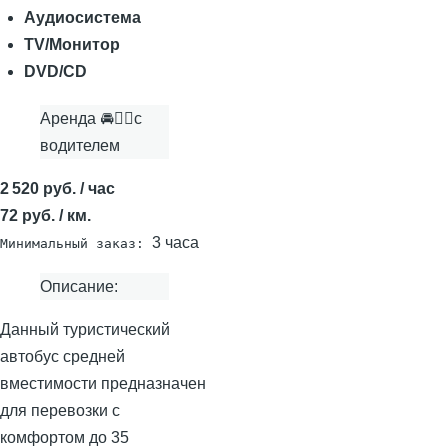
Аудиосистема
TV/Монитор
DVD/CD
Аренда 🚘👨‍✈с
водителем
2 520 руб. / час
72 руб. / км.
3 часа
Минимальный заказ:
Описание:
Данный туристический
автобус средней
вместимости предназначен
для перевозки с
комфортом до 35