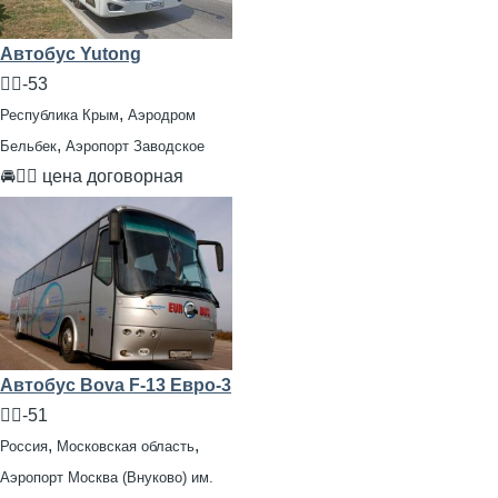
Автобус Yutong
🧍‍♂️-53
,
Республика Крым
Аэродром
,
Бельбек
Аэропорт Заводское
🚘👨‍✈ цена договорная
Автобус Bova F-13 Евро-3
🧍‍♂️-51
,
,
Россия
Московская область
Аэропорт Москва (Внуково) им.