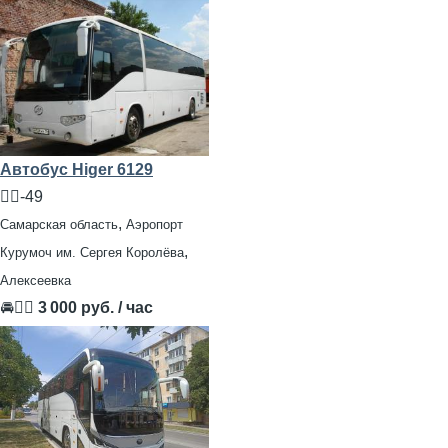
Автобус Higer 6129
🧍‍♂️-49
,
Самарская область
Аэропорт
,
Курумоч им. Сергея Королёва
Алексеевка
🚘👨‍✈
3 000 руб. / час