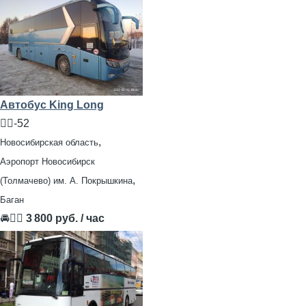
Автобус King Long
🧍‍♂️-52
,
Новосибирская область
Аэропорт Новосибирск
,
(Толмачево) им. А. Покрышкина
Баган
🚘👨‍✈
3 800 руб. / час