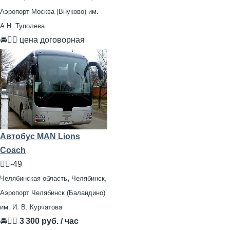
Аэропорт Москва (Внуково) им.
А.Н. Туполева
🚘👨‍✈ цена договорная
Автобус MAN Lions
Coach
🧍‍♂️-49
,
,
Челябинская область
Челябинск
Аэропорт Челябинск (Баландино)
им. И. В. Курчатова
🚘👨‍✈
3 300 руб. / час