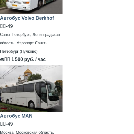
Автобус Volvo Berkhof
🧍‍♂️-49
,
Санкт-Петербург
Ленинградская
,
область
Аэропорт Санкт-
Петербург (Пулково)
🚘👨‍✈
1 500 руб. / час
Автобус MAN
🧍‍♂️-49
,
,
Москва
Московская область