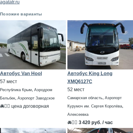
agatatr.ru
Похожие варианты
Автобус Van Hool
Автобус King Long
57 мест
XMQ6127C
,
52 мест
Республика Крым
Аэродром
,
,
Самарская область
Аэропорт
Бельбек
Аэропорт Заводское
,
🚘👨‍✈ цена договорная
Курумоч им. Сергея Королёва
Алексеевка
🚘👨‍✈
3 420 руб. / час