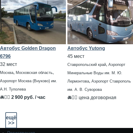
Автобус Golden Dragon
Автобус Yutong
6796
45 мест
32 мест
,
Ставропольский край
Аэропорт
,
,
Москва
Московская область
Минеральные Воды им. М. Ю.
,
Аэропорт Москва (Внуково) им.
Лермонтова
Аэропорт Ставрополь
А.Н. Туполева
им. А. В. Суворова
🚘👨‍✈
2 900 руб. / час
🚘👨‍✈ цена договорная
ещё
>>