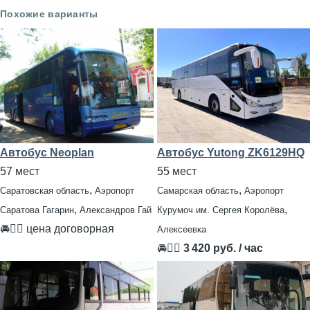
Похожие варианты
Автобус Neoplan
Автобус Yutong ZK6129HQ
57 мест
55 мест
,
,
Саратовская область
Аэропорт
Самарская область
Аэропорт
,
,
Саратова Гагарин
Александров Гай
Курумоч им. Сергея Королёва
🚘👨‍✈ цена договорная
Алексеевка
🚘👨‍✈
3 420 руб. / час