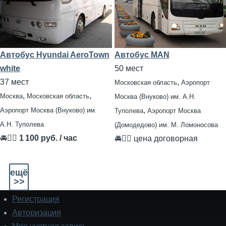
Автобус Hyundai AeroTown
Автобус MAN
white
50 мест
37 мест
,
Московская область
Аэропорт
,
,
Москва
Московская область
Москва (Внуково) им. А.Н.
,
Аэропорт Москва (Внуково) им.
Туполева
Аэропорт Москва
А.Н. Туполева
(Домодедово) им. М. Ломоносова
🚘👨‍✈
1 100 руб. / час
🚘👨‍✈ цена договорная
ещё
>>
Регистрация
Подвал
Авторизация