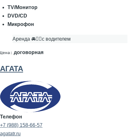
TV/Монитор
DVD/CD
Микрофон
Аренда 🚘👨‍✈с водителем
договорная
Цена:
АГАТА
Телефон
+7 (988) 158-66-57
agatatr.ru