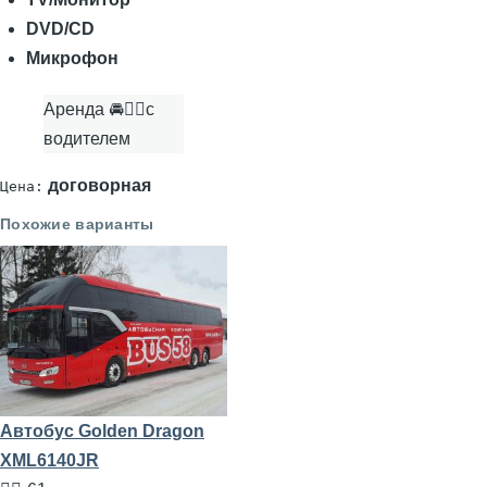
DVD/CD
Микрофон
Аренда 🚘👨‍✈с
водителем
договорная
Цена:
Похожие варианты
Автобус Golden Dragon
XML6140JR