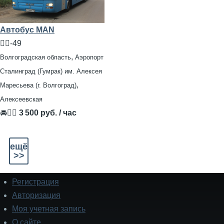
Автобус MAN
🧍‍♂️-49
,
Волгоградская область
Аэропорт
Сталинград (Гумрак) им. Алексея
,
Маресьева (г. Волгоград)
Алексеевская
🚘👨‍✈
3 500 руб. / час
ещё
>>
Регистрация
Подвал
Авторизация
Моя учетная запись
О сайте