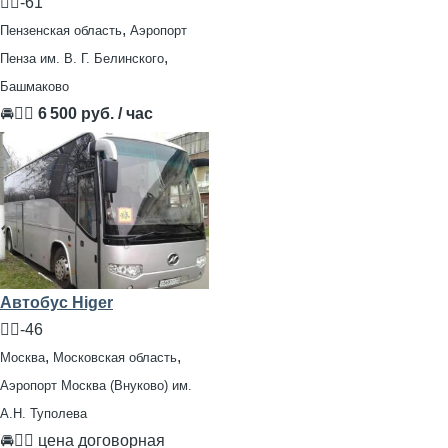
🧍‍♂️-61
,
Пензенская область
Аэропорт
,
Пенза им. В. Г. Белинского
Башмаково
🚘👨‍✈
6 500 руб. / час
Автобус Higer
🧍‍♂️-46
,
,
Москва
Московская область
Аэропорт Москва (Внуково) им.
А.Н. Туполева
🚘👨‍✈ цена договорная