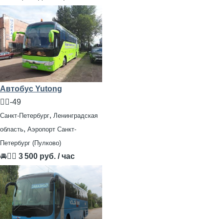
Автобус Yutong
🧍‍♂️-49
,
Санкт-Петербург
Ленинградская
,
область
Аэропорт Санкт-
Петербург (Пулково)
🚘👨‍✈
3 500 руб. / час