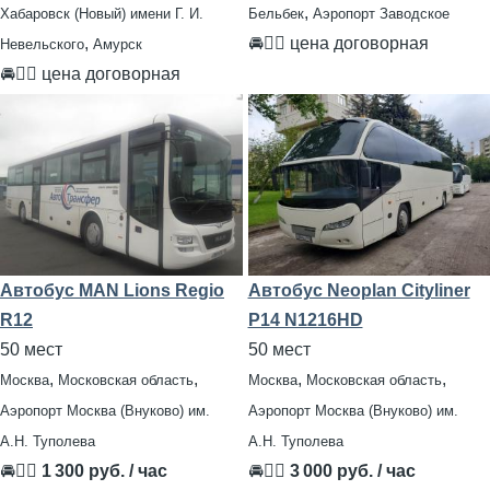
,
Хабаровск (Новый) имени Г. И.
Бельбек
Аэропорт Заводское
,
🚘👨‍✈ цена договорная
Невельского
Амурск
🚘👨‍✈ цена договорная
Автобус MAN Lions Regio
Автобус Neoplan Cityliner
R12
P14 N1216HD
50 мест
50 мест
,
,
,
,
Москва
Московская область
Москва
Московская область
Аэропорт Москва (Внуково) им.
Аэропорт Москва (Внуково) им.
А.Н. Туполева
А.Н. Туполева
🚘👨‍✈
1 300 руб. / час
🚘👨‍✈
3 000 руб. / час