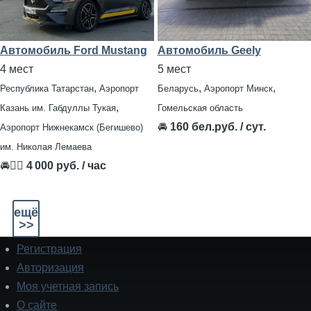
Автомобиль Ford Mustang
Автомобиль Geely
4 мест
5 мест
,
,
,
Республика Татарстан
Аэропорт
Беларусь
Аэропорт Минск
,
Казань им. Габдуллы Тукая
Гомельская область
🚘
160 бел.руб. / сут.
Аэропорт Нижнекамск (Бегишево)
им. Николая Лемаева
🚘👨‍✈
4 000 руб. / час
ещё
>>
Регистрация
Подвал
Авторизация
Моя учетная запись
О сайте