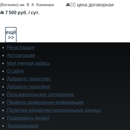
🚘👨‍✈ цена договорная
(Витязево) им. В. К. Коккинаки
🚘
7 500 руб. / сут.
ещё
>>
Регистрация
Подвал
Авторизация
Моя учетная запись
О сайте
Добавить транспорт
Добавить трансфер
Пользовательское соглашение
Правила размещения информации
Политика обработки персональных данных
Поддержать проект
Техподдержка