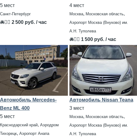
5 мест
4 мест
,
,
Санкт-Петербург
Москва
Московская область
🚘👨‍✈
2 500 руб. / час
Аэропорт Москва (Внуково) им.
А.Н. Туполева
🚘👨‍✈
1 500 руб. / час
Автомобиль Mercedes-
Автомобиль Nissan Teana
Benz ML 400
3 мест
5 мест
,
,
Москва
Московская область
,
Краснодарский край
Аэродром
Аэропорт Москва (Внуково) им.
,
Тихорецк
Аэропорт Анапа
А.Н. Туполева