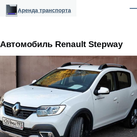
Перейти к основному содержанию
Аренда транспорта
Ме
Автомобиль Renault Stepway