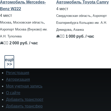
Автомобиль Mercedes-
Автомобиль Toyota Camry
Benz W222
4 мест
4 мест
,
Свердловская область
Аэропорт
,
,
Москва
Московская область
Екатеринбурга Кольцово им. А.Н.
,
Аэропорт Москва (Внуково) им.
Демидова
Азанка
🚘👨‍✈
1 000 руб. / час
А.Н. Туполева
🚘👨‍✈
2 000 руб. / час
ещё
>>
Регистрация
Подвал
Авторизация
Моя учетная запись
О сайте
Добавить транспорт
Добавить трансфер