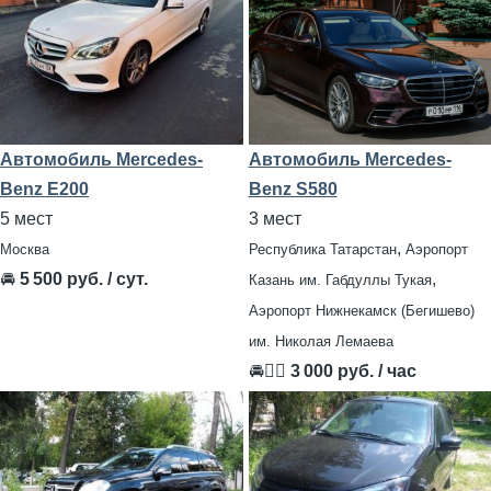
Автомобиль Mercedes-
Автомобиль Mercedes-
Benz E200
Benz S580
5 мест
3 мест
,
Москва
Республика Татарстан
Аэропорт
🚘
5 500 руб. / сут.
,
Казань им. Габдуллы Тукая
Аэропорт Нижнекамск (Бегишево)
им. Николая Лемаева
🚘👨‍✈
3 000 руб. / час