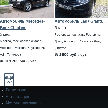
Автомобиль Mercedes-
Автомобиль Lada Granta
Benz GL class
5 мест
5 мест
,
Ростовская область
Ростов-на-
,
,
,
Москва
Московская область
Дону
Аэропорт Ростов на Дону
Аэропорт Москва (Внуково) им.
(Платов)
🚘
1 800 руб. / сут.
А.Н. Туполева
🚘👨‍✈
1 200 руб. / час
ещё
>>
Регистрация
Подвал
Авторизация
Моя учетная запись