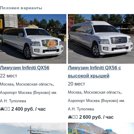
Похожие варианты
Лимузин Infiniti QX56
Лимузин Infiniti QX56 с
22 мест
высокой крышей
,
,
20 мест
Москва
Московская область
,
,
Москва
Московская область
Аэропорт Москва (Внуково) им.
Аэропорт Москва (Внуково) им.
А.Н. Туполева
🚘👨‍✈
2 400 руб. / час
А.Н. Туполева
🚘👨‍✈
2 600 руб. / час