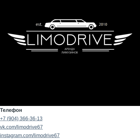
Телефон
+7 (904) 366-36-13
vk.com/limodrive67
instagram.com/limodrive67