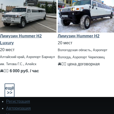
Лимузин Hummer H2
Лимузин Hummer H2
Luxury
20 мест
20 мест
,
Вологодская область
Аэропорт
,
,
Алтайский край
Аэропорт Барнаул
Вологда
Аэропорт Череповец
,
🚘👨‍✈ цена договорная
им. Титова Г.С.
Алейск
🚘👨‍✈
6 000 руб. / час
ещё
>>
Регистрация
Подвал
Авторизация