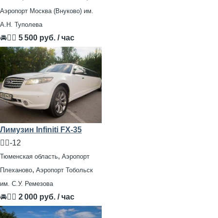
Аэропорт Москва (Внуково) им.
А.Н. Туполева
🚘👨‍✈
5 500 руб. / час
Лимузин Infiniti FX-35
🧍‍♂️-12
,
Тюменская область
Аэропорт
,
Плеханово
Аэропорт Тобольск
им. С.У. Ремезова
🚘👨‍✈
2 000 руб. / час