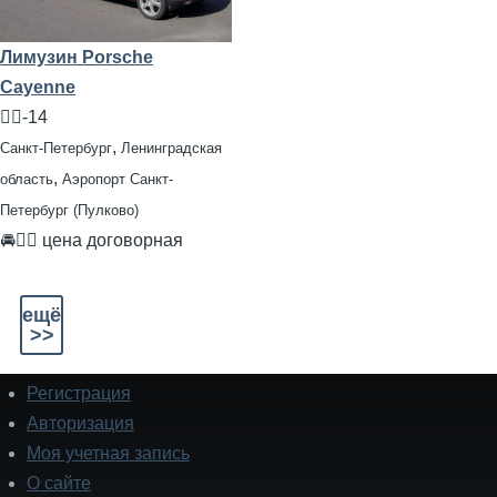
Лимузин Porsche
Cayenne
🧍‍♂️-14
,
Санкт-Петербург
Ленинградская
,
область
Аэропорт Санкт-
Петербург (Пулково)
🚘👨‍✈ цена договорная
ещё
>>
Регистрация
Подвал
Авторизация
Моя учетная запись
О сайте