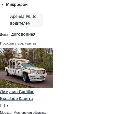
Микрофон
Аренда 🚘👨‍✈с
водителем
договорная
Цена:
Похожие варианты
Лимузин Cadillac
Escalade Карета
🧍‍♂️-7
,
,
Москва
Московская область