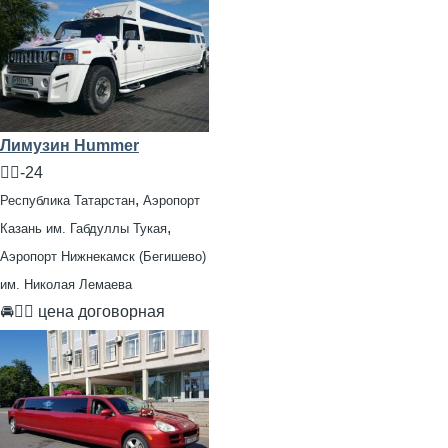
Лимузин Hummer
🧍‍♂️-24
,
Республика Татарстан
Аэропорт
,
Казань им. Габдуллы Тукая
Аэропорт Нижнекамск (Бегишево)
им. Николая Лемаева
🚘👨‍✈ цена договорная