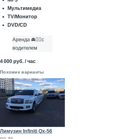
Мультимедиа
TV/Монитор
DVD/CD
Аренда 🚘👨‍✈с
водителем
4 000 руб. / час
Похожие варианты
Лимузин Infiniti Qx-56