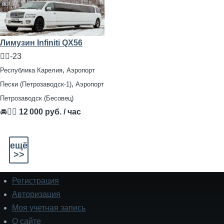
Лимузин Infiniti QX56
🧍‍♂️-23
,
Республика Карелия
Аэропорт
,
Пески (Петрозаводск-1)
Аэропорт
Петрозаводск (Бесовец)
🚘👨‍✈
12 000 руб. / час
ещё
>>
Регистрация
Подвал
Авторизация
Моя учетная запись
О сайте