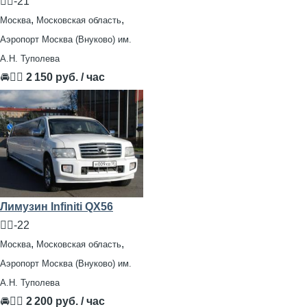
🧍‍♂️-21
,
,
Москва
Московская область
Аэропорт Москва (Внуково) им.
А.Н. Туполева
🚘👨‍✈
2 150 руб. / час
Лимузин Infiniti QX56
🧍‍♂️-22
,
,
Москва
Московская область
Аэропорт Москва (Внуково) им.
А.Н. Туполева
🚘👨‍✈
2 200 руб. / час