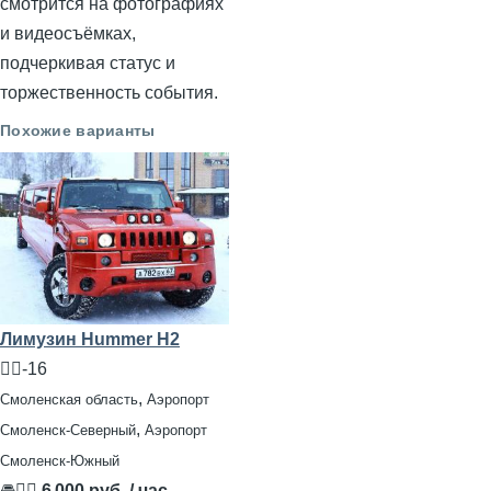
смотрится на фотографиях
и видеосъёмках,
подчеркивая статус и
торжественность события.
Похожие варианты
Лимузин Hummer H2
🧍‍♂️-16
,
Смоленская область
Аэропорт
,
Смоленск-Северный
Аэропорт
Смоленск-Южный
🚘👨‍✈
6 000 руб. / час