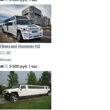
Лимузин Hummer H2
🧍‍♂️-30
Москва
🚘👨‍✈
5 500 руб. / час