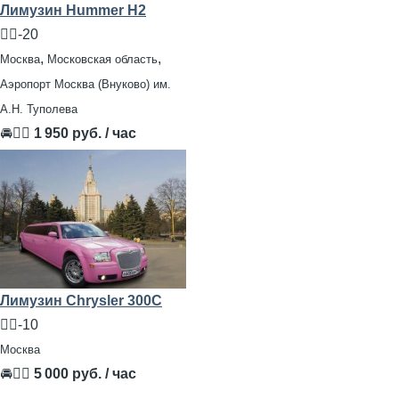
Лимузин Hummer H2
🧍‍♂️-20
,
,
Москва
Московская область
Аэропорт Москва (Внуково) им.
А.Н. Туполева
🚘👨‍✈
1 950 руб. / час
Лимузин Chrysler 300C
🧍‍♂️-10
Москва
🚘👨‍✈
5 000 руб. / час