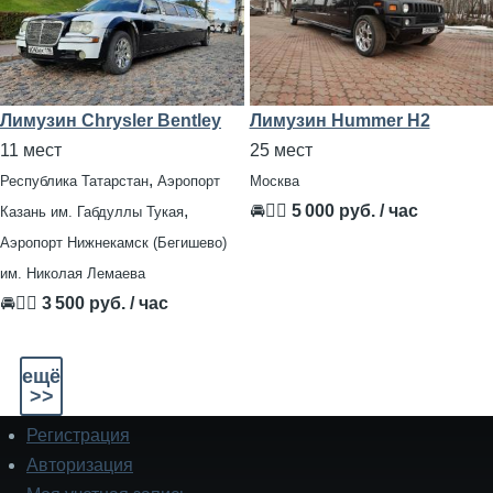
Лимузин Chrysler Bentley
Лимузин Hummer H2
11 мест
25 мест
,
Республика Татарстан
Аэропорт
Москва
,
🚘👨‍✈
5 000 руб. / час
Казань им. Габдуллы Тукая
Аэропорт Нижнекамск (Бегишево)
им. Николая Лемаева
🚘👨‍✈
3 500 руб. / час
ещё
>>
Регистрация
Подвал
Авторизация