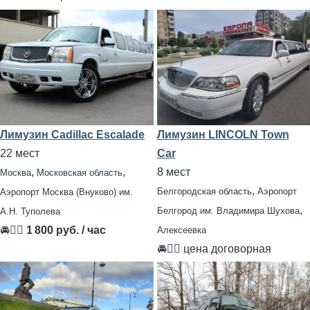
Лимузин Cadillac Escalade
Лимузин LINCOLN Town
22 мест
Car
,
,
8 мест
Москва
Московская область
,
Белгородская область
Аэропорт
Аэропорт Москва (Внуково) им.
,
Белгород им. Владимира Шухова
А.Н. Туполева
🚘👨‍✈
1 800 руб. / час
Алексеевка
🚘👨‍✈ цена договорная