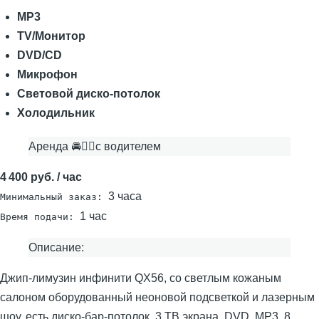
MP3
TV/Монитор
DVD/CD
Микрофон
Световой диско-потолок
Холодильник
Аренда 🚘👨‍✈с водителем
4 400 руб. / час
3 часа
Минимальный заказ:
1 час
Время подачи:
Описание:
Джип-лимузин инфинити QX56, со светлым кожаным
салоном оборудованный неоновой подсветкой и лазерным
шоу, есть диско-бар-потолок, 3 ТВ экрана, DVD, MP3, 8