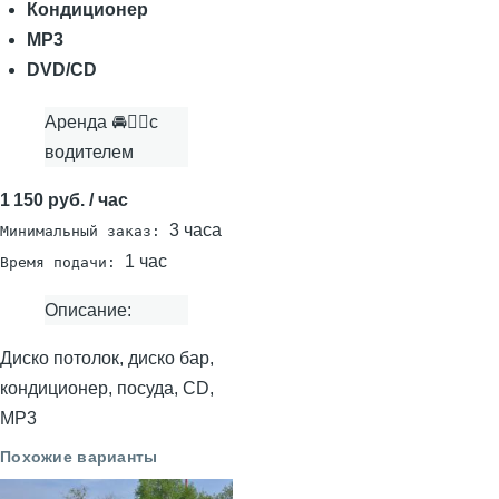
Кондиционер
MP3
DVD/CD
Аренда 🚘👨‍✈с
водителем
1 150 руб. / час
3 часа
Минимальный заказ:
1 час
Время подачи:
Описание:
Диско потолок, диско бар,
кондиционер, посуда, CD,
MP3
Похожие варианты