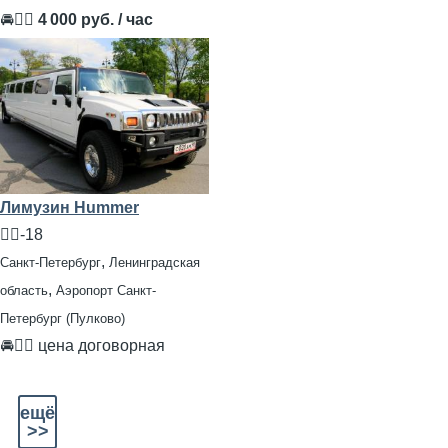
🚘👨‍✈
4 000 руб. / час
Лимузин Hummer
🧍‍♂️-18
,
Санкт-Петербург
Ленинградская
,
область
Аэропорт Санкт-
Петербург (Пулково)
🚘👨‍✈ цена договорная
ещё
>>