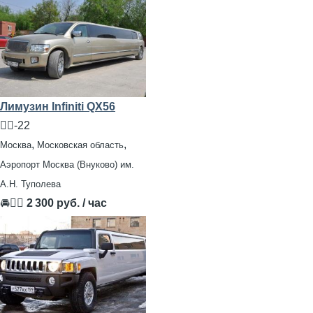
Лимузин Infiniti QX56
🧍‍♂️-22
,
,
Москва
Московская область
Аэропорт Москва (Внуково) им.
А.Н. Туполева
🚘👨‍✈
2 300 руб. / час