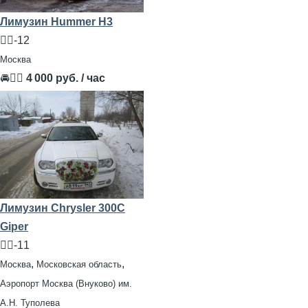
Лимузин Hummer H3
🧍‍♂️-12
Москва
🚘👨‍✈
4 000 руб. / час
Лимузин Chrysler 300С
Giper
🧍‍♂️-11
,
,
Москва
Московская область
Аэропорт Москва (Внуково) им.
А.Н. Туполева