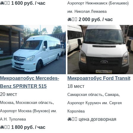
🚘👨‍✈
1 600 руб. / час
Аэропорт Нижнекамск (Бегишево)
им. Николая Лемаева
🚘👨‍✈
2 000 руб. / час
Микроавтобус Mercedes-
Микроавтобус Ford Transit
Benz SPRINTER 515
18 мест
20 мест
,
,
Самарская область
Самара
,
,
Москва
Московская область
Аэропорт Курумоч им. Сергея
Аэропорт Москва (Внуково) им.
Королёва
🚘👨‍✈ цена договорная
А.Н. Туполева
🚘👨‍✈
1 800 руб. / час