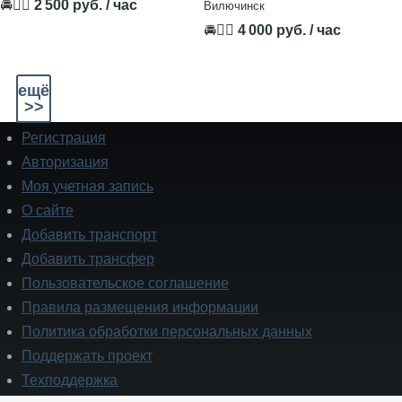
🚘👨‍✈
2 500 руб. / час
Вилючинск
🚘👨‍✈
4 000 руб. / час
ещё
>>
Регистрация
Подвал
Авторизация
Моя учетная запись
О сайте
Добавить транспорт
Добавить трансфер
Пользовательское соглашение
Правила размещения информации
Политика обработки персональных данных
Поддержать проект
Техподдержка