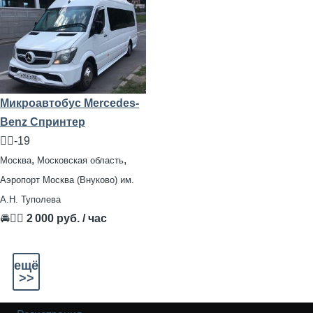
Микроавтобус Mercedes-
Benz Спринтер
🧍‍♂️-19
,
,
Москва
Московская область
Аэропорт Москва (Внуково) им.
А.Н. Туполева
🚘👨‍✈
2 000 руб. / час
ещё
>>