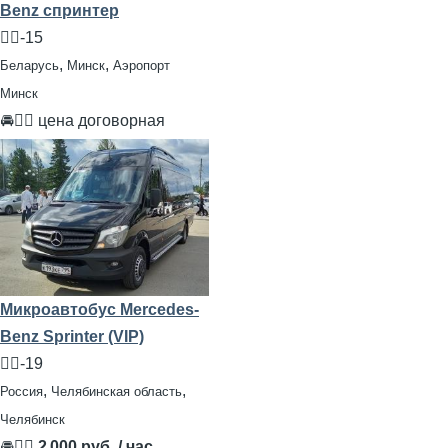
Benz спринтер
🧍‍♂️-15
,
,
Беларусь
Минск
Аэропорт
Минск
🚘👨‍✈ цена договорная
Микроавтобус Mercedes-
Benz Sprinter (VIP)
🧍‍♂️-19
,
,
Россия
Челябинская область
Челябинск
🚘👨‍✈
2 000 руб. / час