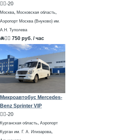
🧍‍♂️-20
,
,
Москва
Московская область
Аэропорт Москва (Внуково) им.
А.Н. Туполева
🚘👨‍✈
750 руб. / час
Микроавтобус Mercedes-
Benz Sprinter VIP
🧍‍♂️-20
,
Курганская область
Аэропорт
,
Курган им. Г. А. Илизарова