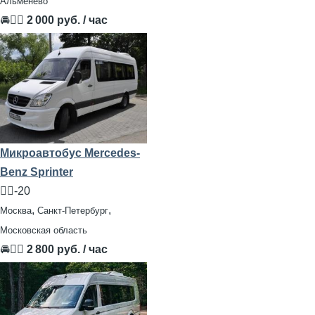
Альменево
🚘👨‍✈
2 000 руб. / час
Микроавтобус Mercedes-
Benz Sprinter
🧍‍♂️-20
,
,
Москва
Санкт-Петербург
Московская область
🚘👨‍✈
2 800 руб. / час