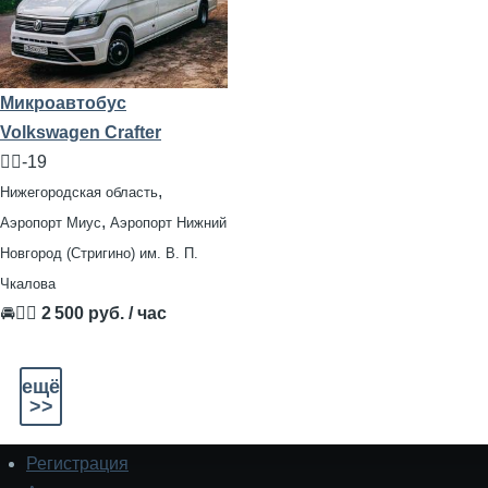
Микроавтобус
Volkswagen Crafter
🧍‍♂️-19
,
Нижегородская область
,
Аэропорт Миус
Аэропорт Нижний
Новгород (Стригино) им. В. П.
Чкалова
🚘👨‍✈
2 500 руб. / час
ещё
>>
Регистрация
Подвал