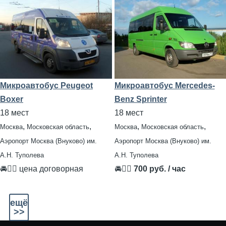
Микроавтобус Peugeot
Микроавтобус Mercedes-
Boxer
Benz Sprinter
18 мест
18 мест
,
,
,
,
Москва
Московская область
Москва
Московская область
Аэропорт Москва (Внуково) им.
Аэропорт Москва (Внуково) им.
А.Н. Туполева
А.Н. Туполева
🚘👨‍✈ цена договорная
🚘👨‍✈
700 руб. / час
ещё
>>