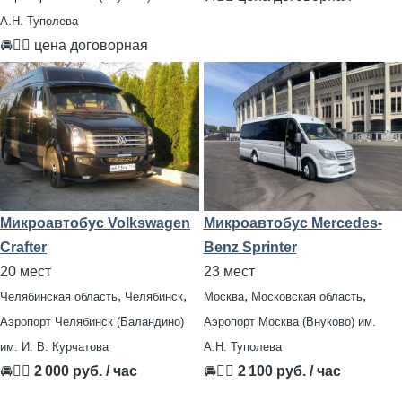
А.Н. Туполева
🚘👨‍✈ цена договорная
Микроавтобус Volkswagen
Микроавтобус Mercedes-
Crafter
Benz Sprinter
20 мест
23 мест
,
,
,
,
Челябинская область
Челябинск
Москва
Московская область
Аэропорт Челябинск (Баландино)
Аэропорт Москва (Внуково) им.
им. И. В. Курчатова
А.Н. Туполева
🚘👨‍✈
2 000 руб. / час
🚘👨‍✈
2 100 руб. / час