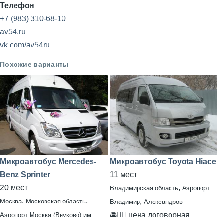
Телефон
+7 (983) 310-68-10
av54.ru
vk.com/av54ru
Похожие варианты
Микроавтобус Mercedes-
Микроавтобус Toyota Hiace
Benz Sprinter
11 мест
20 мест
,
Владимирская область
Аэропорт
,
,
,
Москва
Московская область
Владимир
Александров
🚘👨‍✈ цена договорная
Аэропорт Москва (Внуково) им.