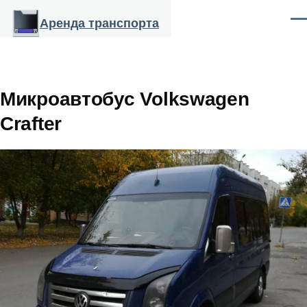
Перейти к основному содержанию
Аренда транспорта
Ме
Микроавтобус Volkswagen
Crafter