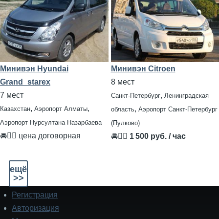
Минивэн Hyundai
Минивэн Citroen
Grand_starex
8 мест
7 мест
,
Санкт-Петербург
Ленинградская
,
,
,
Казахстан
Аэропорт Алматы
область
Аэропорт Санкт-Петербург
Аэропорт Нурсултана Назарбаева
(Пулково)
🚘👨‍✈ цена договорная
🚘👨‍✈
1 500 руб. / час
ещё
>>
Регистрация
Подвал
Авторизация