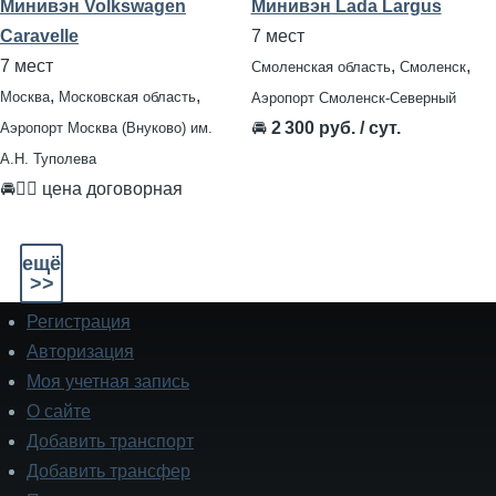
Минивэн Volkswagen
Минивэн Lada Largus
Caravelle
7 мест
7 мест
,
,
Смоленская область
Смоленск
,
,
Москва
Московская область
Аэропорт Смоленск-Северный
🚘
2 300 руб. / сут.
Аэропорт Москва (Внуково) им.
А.Н. Туполева
🚘👨‍✈ цена договорная
ещё
>>
Регистрация
Подвал
Авторизация
Моя учетная запись
О сайте
Добавить транспорт
Добавить трансфер