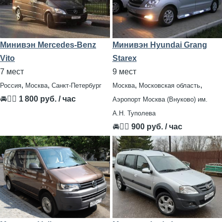
Минивэн Mercedes-Benz
Минивэн Hyundai Grang
Vito
Starex
7 мест
9 мест
,
,
,
,
Россия
Москва
Санкт-Петербург
Москва
Московская область
🚘👨‍✈
1 800 руб. / час
Аэропорт Москва (Внуково) им.
А.Н. Туполева
🚘👨‍✈
900 руб. / час