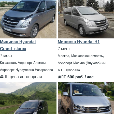
Минивэн Hyundai
Минивэн Hyundai H1
Grand_starex
7 мест
7 мест
,
,
Москва
Московская область
,
,
Казахстан
Аэропорт Алматы
Аэропорт Москва (Внуково) им.
Аэропорт Нурсултана Назарбаева
А.Н. Туполева
🚘👨‍✈ цена договорная
🚘👨‍✈
600 руб. / час