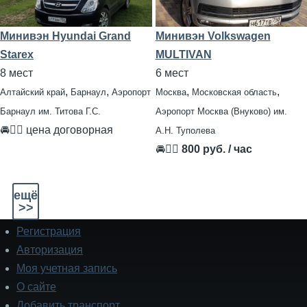
Минивэн Hyundai Grand
Минивэн Volkswagen
Starex
MULTIVAN
8 мест
6 мест
,
,
,
,
Алтайский край
Барнаул
Аэропорт
Москва
Московская область
Барнаул им. Титова Г.С.
Аэропорт Москва (Внуково) им.
🚘👨‍✈ цена договорная
А.Н. Туполева
🚘👨‍✈
800 руб. / час
ещё
>>
Регистрация
Подвал
Авторизация
Моя учетная запись
О сайте
Добавить транспорт