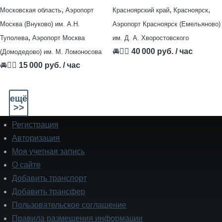
,
,
,
Московская область
Аэропорт
Красноярский край
Красноярск
Москва (Внуково) им. А.Н.
Аэропорт Красноярск (Емельяново)
,
Туполева
Аэропорт Москва
им. Д. А. Хворостовского
🚘👨‍✈
40 000 руб. / час
(Домодедово) им. М. Ломоносова
🚘👨‍✈
15 000 руб. / час
ещё
>>
Регистрация
Подвал
Авторизация
Моя учетная запись
О сайте
Добавить транспорт
Добавить трансфер
Пользовательское соглашение
Правила размещения информации