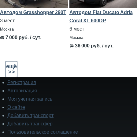
Автодом Grasshopper 290Т
Автодом Fiat Ducato Adria
3 мест
Coral XL 600DP
6 мест
Москва
🚘
7 000 руб. / сут.
Москва
🚘
36 000 руб. / сут.
ещё
>>
Регистрация
Подвал
Авторизация
Моя учетная запись
О сайте
Добавить транспорт
Добавить трансфер
Пользовательское соглашение