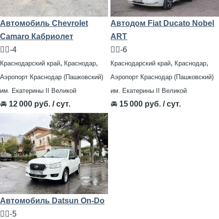
Автомобиль Chevrolet
Автодом Fiat Ducato Nobel
Camaro Кабриолет
ART
🧍‍♂️-4
🧍‍♂️-6
,
,
,
,
Краснодарский край
Краснодар
Краснодарский край
Краснодар
Аэропорт Краснодар (Пашковский)
Аэропорт Краснодар (Пашковский)
им. Екатерины II Великой
им. Екатерины II Великой
🚘
12 000 руб. / сут.
🚘
15 000 руб. / сут.
Автомобиль Datsun On-Do
🧍‍♂️-5