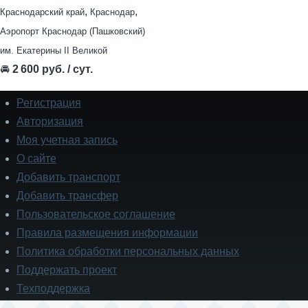
,
,
Краснодарский край
Краснодар
Аэропорт Краснодар (Пашковский)
им. Екатерины II Великой
🚘
2 600 руб. / сут.
Регистрация
Подвал
Авторизация
Моя учетная запись
О сайте
Добавить транспорт
Добавить трансфер
Пользовательское соглашение
Правила размещения информации
Политика обработки персональных данных
Поддержать проект
Техподдержка