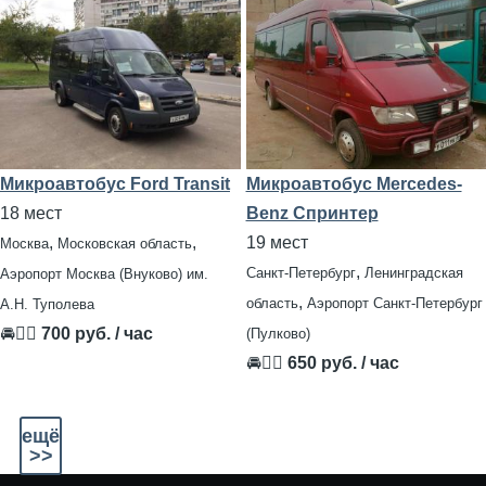
Микроавтобус Ford Transit
Микроавтобус Mercedes-
18 мест
Benz Спринтер
,
,
19 мест
Москва
Московская область
,
Санкт-Петербург
Ленинградская
Аэропорт Москва (Внуково) им.
,
область
Аэропорт Санкт-Петербург
А.Н. Туполева
🚘👨‍✈
700 руб. / час
(Пулково)
🚘👨‍✈
650 руб. / час
ещё
>>