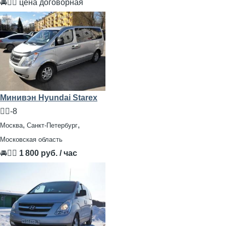
🚘👨‍✈ цена договорная
Минивэн Hyundai Starex
🧍‍♂️-8
,
,
Москва
Санкт-Петербург
Московская область
🚘👨‍✈
1 800 руб. / час