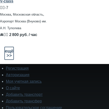
V-class
🧍‍♂️-7
,
,
Москва
Московская область
Аэропорт Москва (Внуково) им.
А.Н. Туполева
🚘👨‍✈
2 800 руб. / час
ещё
>>
Регистрация
Подвал
Авторизация
Моя учетная запись
О сайте
Добавить транспорт
Добавить трансфер
Пользовательское соглашение