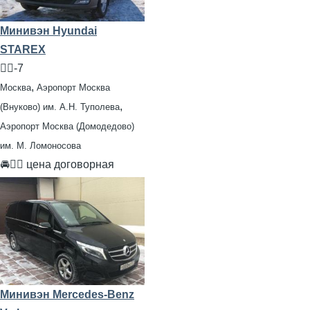
Минивэн Hyundai
STAREX
🧍‍♂️-7
,
Москва
Аэропорт Москва
,
(Внуково) им. А.Н. Туполева
Аэропорт Москва (Домодедово)
им. М. Ломоносова
🚘👨‍✈ цена договорная
Минивэн Mercedes-Benz